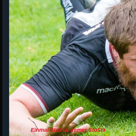
Einmal StuSta, immer StuSta